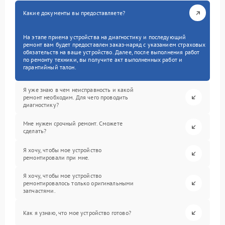
Какие документы вы предоставляете?
На этапе приема устройства на диагностику и последующий
ремонт вам будет предоставлен заказ-наряд с указанием страховых
обязательств на ваше устройство. Далее, после выполнения работ
по ремонту техники, вы получите акт выполненных работ и
гарантийный талон.
Я уже знаю в чем неисправность и какой
ремонт необходим. Для чего проводить
диагностику?
Мне нужен срочный ремонт. Сможете
сделать?
Я хочу, чтобы мое устройство
ремонтировали при мне.
Я хочу, чтобы мое устройство
ремонтировалось только оригинальными
запчастями.
Как я узнаю, что мое устройство готово?