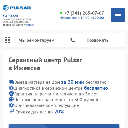
+7 (341) 265-07-67
FIX-PULSAR
Ежедневно, с 10:00 до 20:00
Ремонт устройств Pulsar
Специализированный
cервисный центр г.
Ижевск
Мы ремонтируем
Позвонить
Сервисный центр Pulsar
в Ижевске
за 30 мин
Выезд мастера на дом
бесплатно
бесплатно
Диагностика в сервисном центре
Гарантия на ремонт и запчасти до 3х лет
Честные цены на ремонт - от 300 рублей
Ремонт оптических прицелов Pulsar
Ремонт цифровых монокуляров Pulsar
Ремонт тепловизионных прицелов Pulsar
Ремонт прицелов ночного видения Pulsar
Оригинальные комплектующие
20%
Скидка для вас до